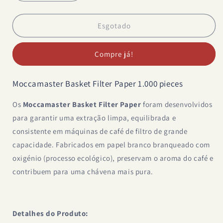
a
a
quantidade
quantidade
de
de
Esgotado
Moccamaster
Moccamaster
Filtros
Filtros
Compre já!
de
de
Papel
Papel
em
em
Moccamaster Basket Filter Paper 1.000 pieces
Cesto
Cesto
Os
Moccamaster Basket Filter Paper
foram desenvolvidos
para garantir uma extração limpa, equilibrada e
consistente em máquinas de café de filtro de grande
capacidade. Fabricados em papel branco branqueado com
oxigénio (processo ecológico), preservam o aroma do café e
contribuem para uma chávena mais pura.
Detalhes do Produto: