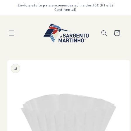
Saltar
Envio gratuito para encomendas acima dos 45€ (PT e ES
para o
Continental)
conteúdo
Carrinho
Saltar para
a
informação
do produto